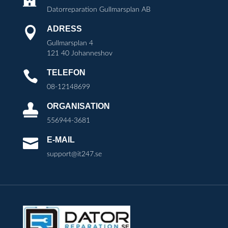
Datorreparation Gullmarsplan AB
ADRESS

Gullmarsplan 4
121 40 Johanneshov
TELEFON

08-12148699
ORGANISATION

556944-3681
E-MAIL

support@it247.se