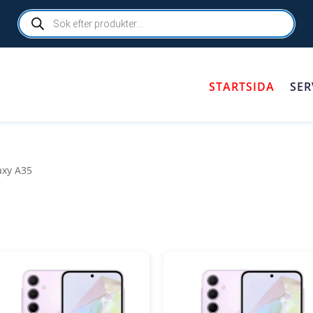
Products
search
STARTSIDA
SER
axy A35