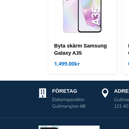
Byta skärm Samsung
Galaxy A35
1,499.00
kr
FÖRETAG
ADRE


Datorreparation
Gullma
Gullmarsplan AB
121 40