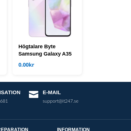
Högtalare Byte
Samsung Galaxy A35
0.00
kr
ISATION
E-MAIL

3681
support@it247.se
REPARATION
INFORMATION