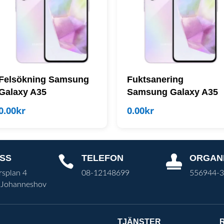
Felsökning Samsung
Fuktsanering
Galaxy A35
Samsung Galaxy A35
0.00
kr
0.00
kr
SS
TELEFON
ORGAN


rsplan 4
08-12148699
556944-
 Johanneshov
TJÄNSTER