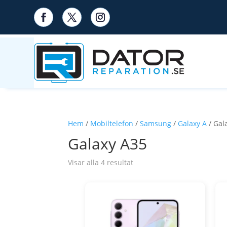
Hem
/
Mobiltelefon
/
Samsung
/
Galaxy A
/ Gal
Galaxy A35
Visar alla 4 resultat