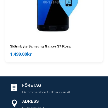
Skärmbyte Samsung Galaxy S7 Rosa
1,499.00
kr
FÖRETAG

Datorreparation Gullmarsplan AB
ADRESS
