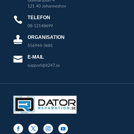
Gullmarsplan 4
121 40 Johanneshov
TELEFON

08-12148699
ORGANISATION

556944-3681
E-MAIL

support@it247.se