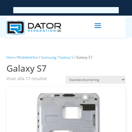
Hem
/
Mobiltelefon
/
Samsung
/
Galaxy S
/ Galaxy S7
Galaxy S7
Visar alla 17 resultat