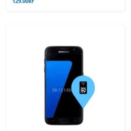
129.00
kr