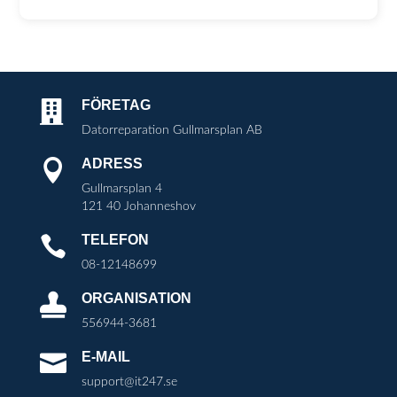
FÖRETAG

Datorreparation Gullmarsplan AB
ADRESS

Gullmarsplan 4
121 40 Johanneshov
TELEFON

08-12148699
ORGANISATION

556944-3681
E-MAIL

support@it247.se