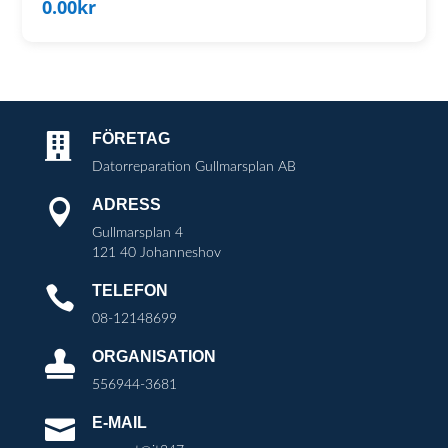
0.00
kr
FÖRETAG

Datorreparation Gullmarsplan AB
ADRESS

Gullmarsplan 4
121 40 Johanneshov
TELEFON

08-12148699
ORGANISATION

556944-3681
E-MAIL
