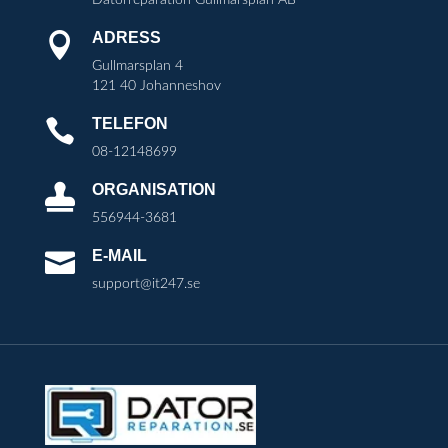
ADRESS

Gullmarsplan 4
121 40 Johanneshov
TELEFON

08-12148699
ORGANISATION

556944-3681
E-MAIL

support@it247.se