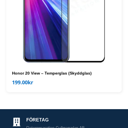
Honor 20 View – Temperglas (Skyddglas)
199.00
kr
FÖRETAG

Datorreparation Gullmarsplan AB