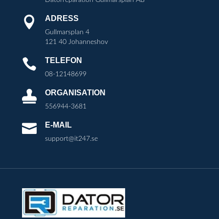
ADRESS

Gullmarsplan 4
121 40 Johanneshov
TELEFON

08-12148699
ORGANISATION

556944-3681
E-MAIL

support@it247.se