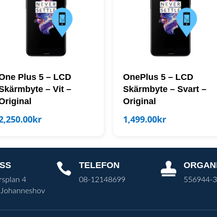
One Plus 5 – LCD
OnePlus 5 – LCD
Skärmbyte – Vit –
Skärmbyte – Svart –
Original
Original
2,250.00
kr
1,499.00
kr
SS
TELEFON
ORGAN


rsplan 4
08-12148699
556944-
 Johanneshov