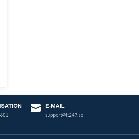
ISATION
E-MAIL

3681
support@it247.se