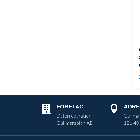
FÖRETAG
ADRE


Datorreparation
Gullma
Gullmarsplan AB
121 40