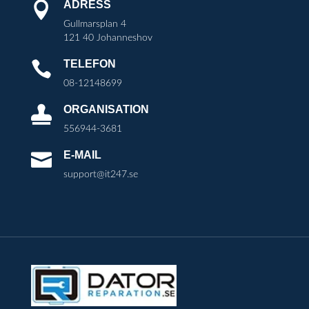
ADRESS

Gullmarsplan 4
121 40 Johanneshov
TELEFON

08-12148699
ORGANISATION

556944-3681
E-MAIL

support@it247.se