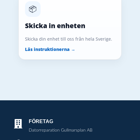
📦
Skicka in enheten
Skicka din enhet till oss från hela Sverige.
Läs instruktionerna →
FÖRETAG

Datorreparation Gullmarsplan AB