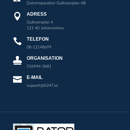
Datorreparation Gullmarsplan AB
ADRESS

Gullmarsplan 4
121 40 Johanneshov
TELEFON

08-12148699
ORGANISATION

556944-3681
E-MAIL

support@it247.se