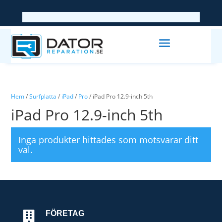
Hem
/
Surfplatta
/
iPad
/
Pro
/ iPad Pro 12.9-inch 5th
iPad Pro 12.9-inch 5th
Inga produkter hittades som motsvarar ditt
val.
FÖRETAG
