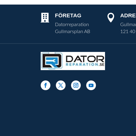
FÖRETAG
ADRE


Datorreparation
Gullma
Gullmarsplan AB
121 40