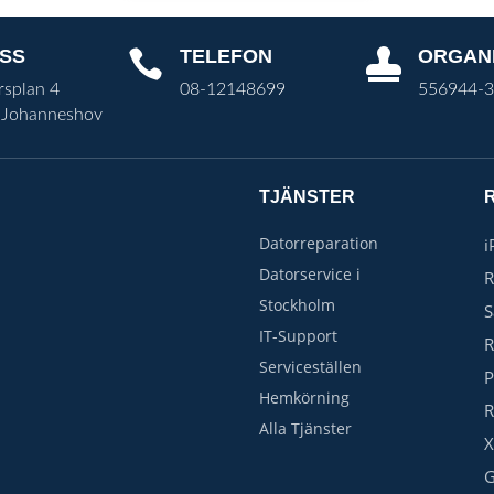
SS
TELEFON
ORGAN


rsplan 4
08-12148699
556944-
 Johanneshov
TJÄNSTER
Datorreparation
i
Datorservice i
R
Stockholm
IT-Support
R
Serviceställen
P
Hemkörning
R
Alla Tjänster
X
G