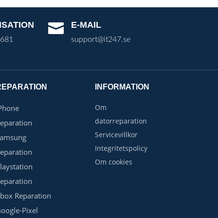
ISATION
E-MAIL

3681
support@it247.se
REPARATION
INFORMATION
Om
Phone
datorreparation
eparation
Servicevillkor
Samsung
Integritetspolicy
eparation
Om cookies
laystation
eparation
box Reparation
oogle-Pixel