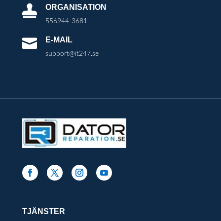
ORGANISATION

556944-3681
E-MAIL

support@it247.se
TJÄNSTER