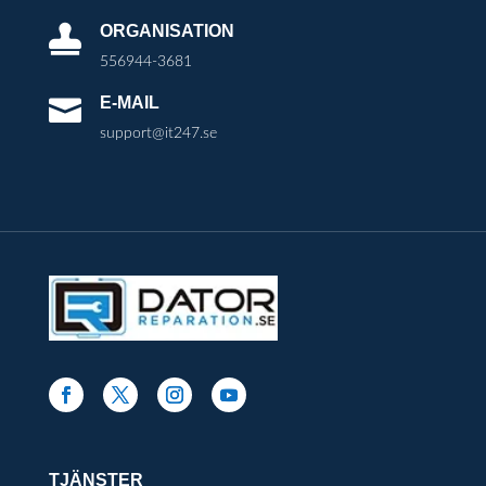
ORGANISATION

556944-3681
E-MAIL

support@it247.se
TJÄNSTER