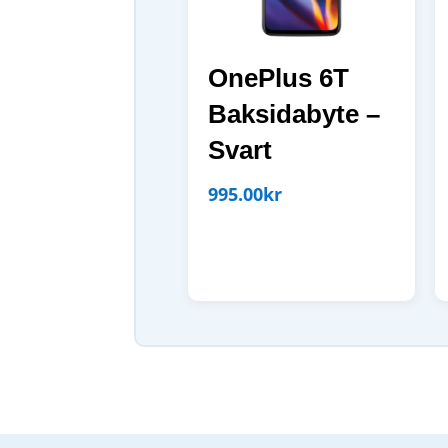
OnePlus 6T
Baksidabyte –
Svart
995.00
kr