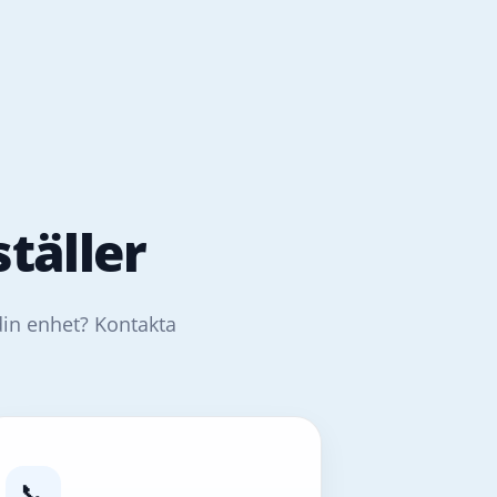
täller
din enhet? Kontakta
📞