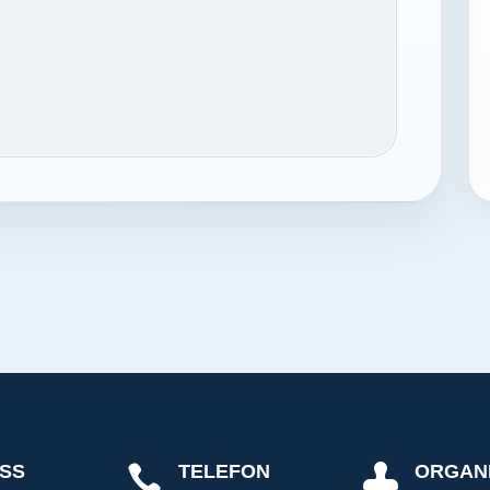
SS
TELEFON
ORGAN

