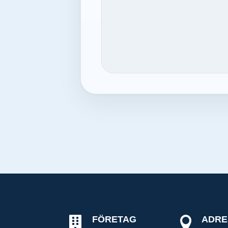
FÖRETAG
ADRE

