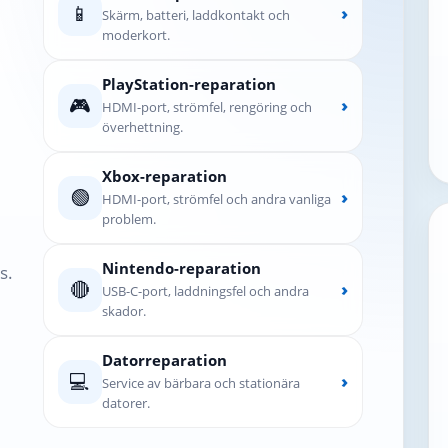
📱
›
Skärm, batteri, laddkontakt och
moderkort.
PlayStation-reparation
🎮
›
HDMI-port, strömfel, rengöring och
överhettning.
Xbox-reparation
🟢
›
HDMI-port, strömfel och andra vanliga
problem.
Nintendo-reparation
s.
🔴
›
USB-C-port, laddningsfel och andra
skador.
Datorreparation
💻
›
Service av bärbara och stationära
datorer.