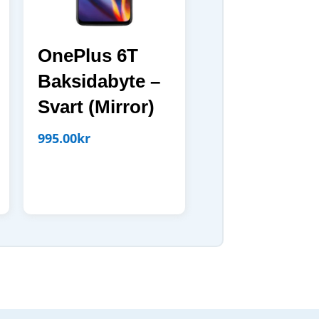
OnePlus 6T
Baksidabyte –
Svart (Mirror)
995.00
kr