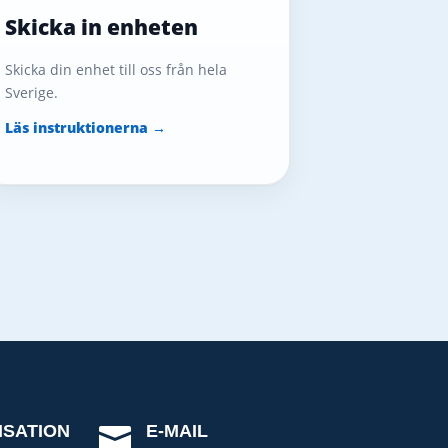
Skicka in enheten
Skicka din enhet till oss från hela
Sverige.
Läs instruktionerna →
ISATION
E-MAIL
