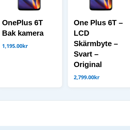
OnePlus 6T
One Plus 6T –
Bak kamera
LCD
Skärmbyte –
1,195.00
kr
Svart –
Original
2,799.00
kr