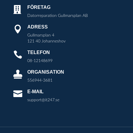
FÖRETAG

Datorreparation Gullmarsplan AB
ADRESS

Gullmarsplan 4
121 40 Johanneshov
TELEFON

08-12148699
ORGANISATION

556944-3681
E-MAIL

support@it247.se