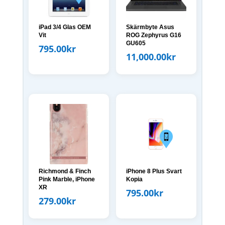
iPad 3/4 Glas OEM
Skärmbyte Asus
Vit
ROG Zephyrus G16
GU605
795.00
kr
11,000.00
kr
Richmond & Finch
iPhone 8 Plus Svart
Pink Marble, iPhone
Kopia
XR
795.00
kr
279.00
kr