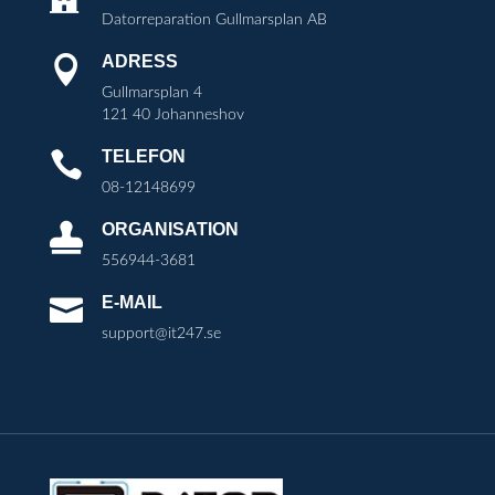
Datorreparation Gullmarsplan AB
ADRESS

Gullmarsplan 4
121 40 Johanneshov
TELEFON

08-12148699
ORGANISATION

556944-3681
E-MAIL

support@it247.se