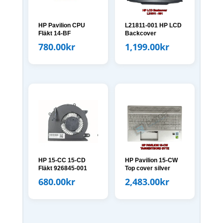
HP Pavilion CPU
L21811-001 HP LCD
Fläkt 14-BF
Backcover
780.00
kr
1,199.00
kr
HP 15-CC 15-CD
HP Pavilion 15-CW
Fläkt 926845-001
Top cover silver
680.00
kr
2,483.00
kr