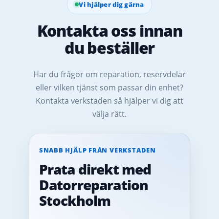
Vi hjälper dig gärna
Kontakta oss innan
du beställer
Har du frågor om reparation, reservdelar
eller vilken tjänst som passar din enhet?
Kontakta verkstaden så hjälper vi dig att
välja rätt.
SNABB HJÄLP FRÅN VERKSTADEN
Prata direkt med
Datorreparation
Stockholm