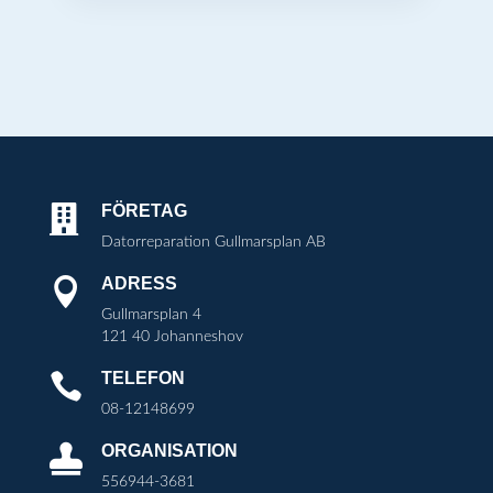
FÖRETAG

Datorreparation Gullmarsplan AB
ADRESS

Gullmarsplan 4
121 40 Johanneshov
TELEFON

08-12148699
ORGANISATION

556944-3681