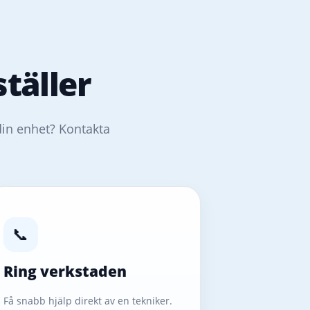
täller
din enhet? Kontakta
📞
Ring verkstaden
Få snabb hjälp direkt av en tekniker.