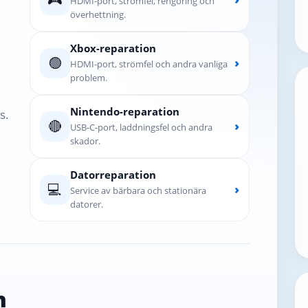
HDMI-port, strömfel, rengöring och
överhettning.
Xbox-reparation
🟢
›
HDMI-port, strömfel och andra vanliga
problem.
Nintendo-reparation
s.
🔴
›
USB-C-port, laddningsfel och andra
skador.
Datorreparation
💻
›
Service av bärbara och stationära
datorer.
n