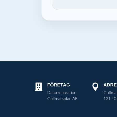
FÖRETAG
ADRE


Datorreparation
Gullma
Gullmarsplan AB
121 40