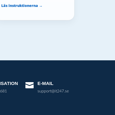
Läs instruktionerna →
ISATION
E-MAIL

3681
support@it247.se