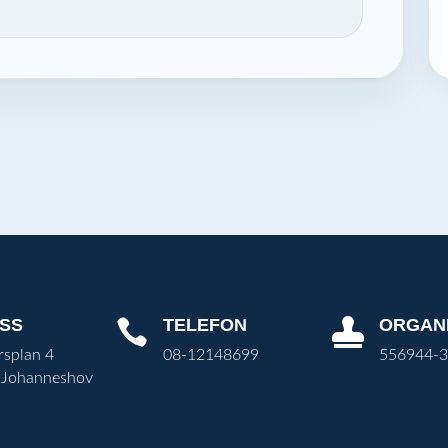
SS
TELEFON
ORGAN


rsplan 4
08-12148699
556944-
 Johanneshov