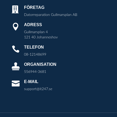
FÖRETAG

Datorreparation Gullmarsplan AB
ADRESS

Gullmarsplan 4
121 40 Johanneshov
TELEFON

08-12148699
ORGANISATION

556944-3681
E-MAIL

support@it247.se