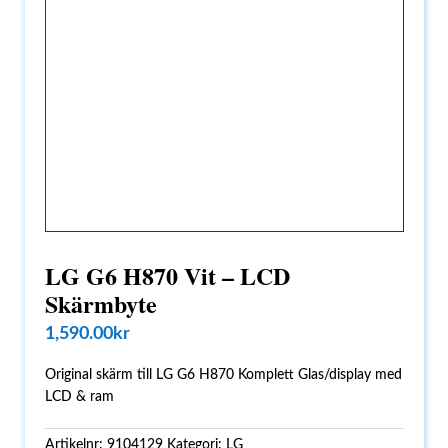
LG G6 H870 Vit – LCD
Skärmbyte
1,590.00
kr
Original skärm till LG G6 H870 Komplett Glas/display med
LCD & ram
Artikelnr:
9104129
Kategori:
LG