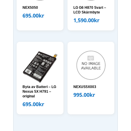
NEX5050
LG G6 H870 Svart –
LCD Skärmbyte
695.00
kr
1,590.00
kr
Byta av Batteri – LG
NEXUS5X003
Nexus 5X H791 –
995.00
kr
original
695.00
kr