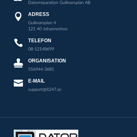
Datorreparation Gullmarsplan AB
ADRESS

Gullmarsplan 4
121 40 Johanneshov
TELEFON

08-12148699
ORGANISATION

556944-3681
E-MAIL

support@it247.se