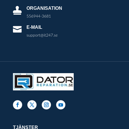
ORGANISATION

556944-3681
E-MAIL

support@it247.se
TJÄNSTER