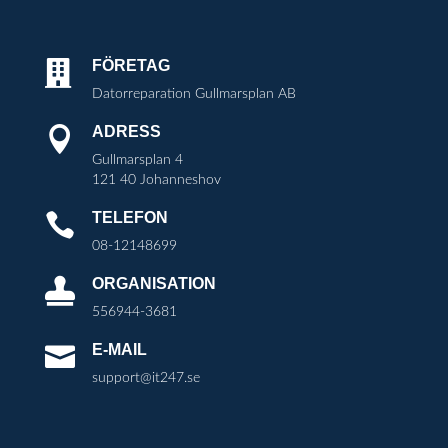
FÖRETAG

Datorreparation Gullmarsplan AB
ADRESS

Gullmarsplan 4
121 40 Johanneshov
TELEFON

08-12148699
ORGANISATION

556944-3681
E-MAIL

support@it247.se