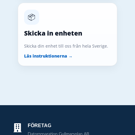
📦
Skicka in enheten
Skicka din enhet till oss från hela Sverige.
Läs instruktionerna →
FÖRETAG

Datorreparation Gullmarsplan AB