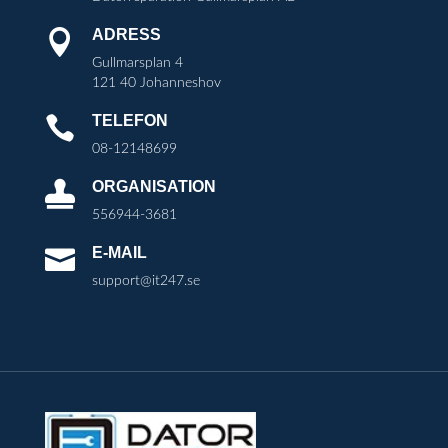
ADRESS

Gullmarsplan 4
121 40 Johanneshov
TELEFON

08-12148699
ORGANISATION

556944-3681
E-MAIL

support@it247.se