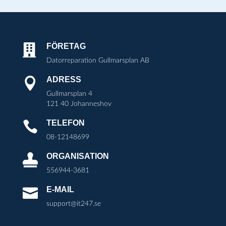
FÖRETAG

Datorreparation Gullmarsplan AB
ADRESS

Gullmarsplan 4
121 40 Johanneshov
TELEFON

08-12148699
ORGANISATION

556944-3681
E-MAIL

support@it247.se