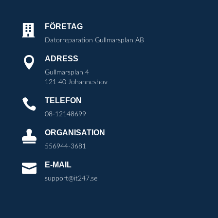
FÖRETAG

Datorreparation Gullmarsplan AB
ADRESS

Gullmarsplan 4
121 40 Johanneshov
TELEFON

08-12148699
ORGANISATION

556944-3681
E-MAIL

support@it247.se