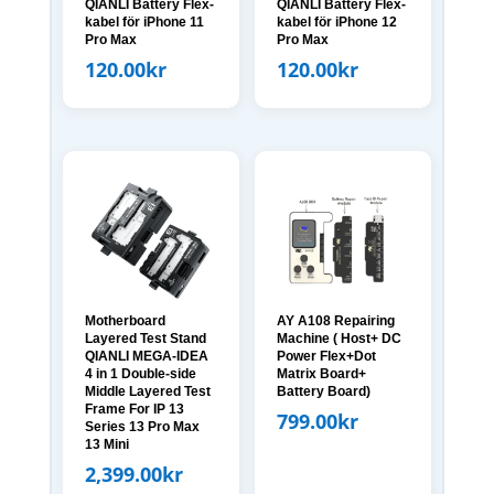
QIANLI Battery Flex-
QIANLI Battery Flex-
kabel för iPhone 11
kabel för iPhone 12
Pro Max
Pro Max
120.00
kr
120.00
kr
Motherboard
AY A108 Repairing
Layered Test Stand
Machine ( Host+ DC
QIANLI MEGA-IDEA
Power Flex+Dot
4 in 1 Double-side
Matrix Board+
Middle Layered Test
Battery Board)
Frame For IP 13
799.00
kr
Series 13 Pro Max
13 Mini
2,399.00
kr