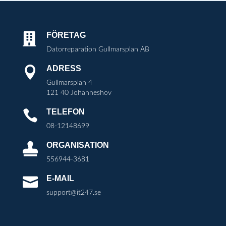
FÖRETAG

Datorreparation Gullmarsplan AB
ADRESS

Gullmarsplan 4
121 40 Johanneshov
TELEFON

08-12148699
ORGANISATION

556944-3681
E-MAIL

support@it247.se