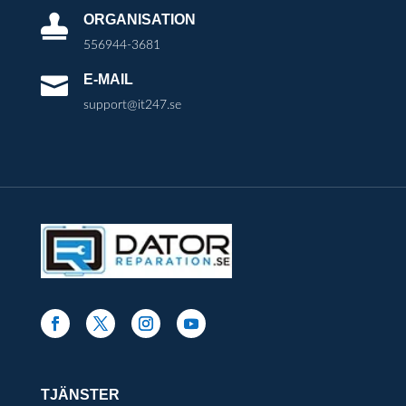
ORGANISATION

556944-3681
E-MAIL

support@it247.se
TJÄNSTER