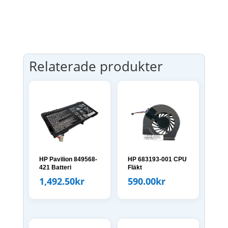
Relaterade produkter
HP Pavilion 849568-
HP 683193-001 CPU
421 Batteri
Fläkt
1,492.50
kr
590.00
kr