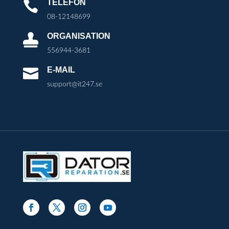
TELEFON

08-12148699
ORGANISATION

556944-3681
E-MAIL

support@it247.se