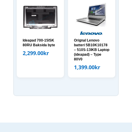
Ideapad 700-15ISK
Orignal Lenovo
80RU Baksida byte
batteri 5B10K10178
– 510S-13IKB Laptop
2,299.00
kr
(ideapad) – Type
80V0
1,399.00
kr