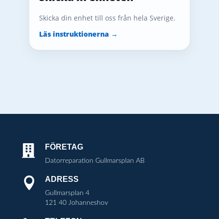
Skicka din enhet till oss från hela Sverige.
Läs instruktionerna →
FÖRETAG

Datorreparation Gullmarsplan AB
ADRESS

Gullmarsplan 4
121 40 Johanneshov