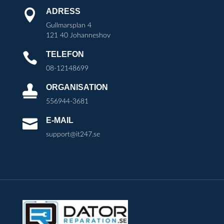
ADRESS

Gullmarsplan 4
121 40 Johanneshov
TELEFON

08-12148699
ORGANISATION

556944-3681
E-MAIL

support@it247.se