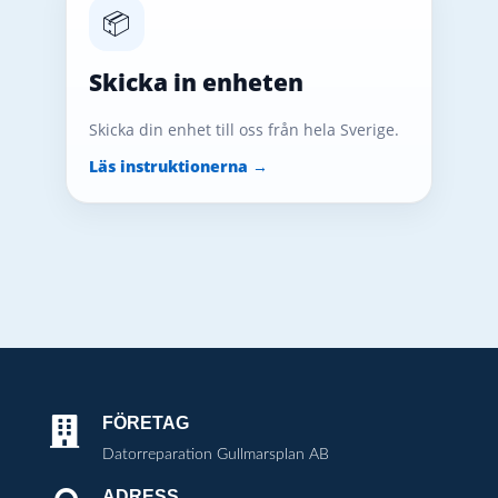
📦
Skicka in enheten
Skicka din enhet till oss från hela Sverige.
Läs instruktionerna →
FÖRETAG

Datorreparation Gullmarsplan AB
ADRESS