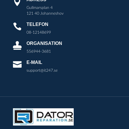

Gullmarsplan 4
121 40 Johanneshov
TELEFON

08-12148699
ORGANISATION

556944-3681
E-MAIL

support@it247.se