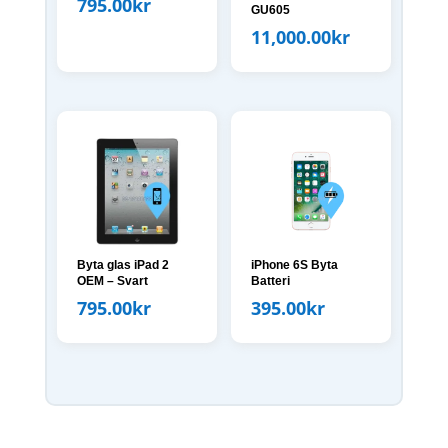
795.00
kr
GU605
11,000.00
kr
Byta glas iPad 2
iPhone 6S Byta
OEM – Svart
Batteri
795.00
kr
395.00
kr