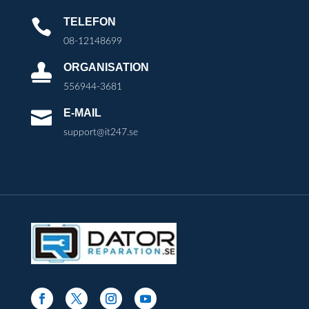
TELEFON

08-12148699
ORGANISATION

556944-3681
E-MAIL

support@it247.se