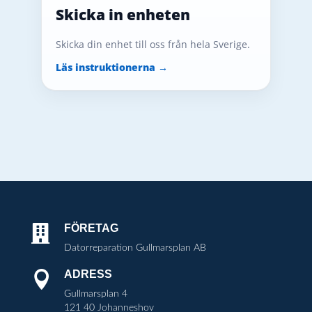
Skicka in enheten
Skicka din enhet till oss från hela Sverige.
Läs instruktionerna →
FÖRETAG

Datorreparation Gullmarsplan AB
ADRESS

Gullmarsplan 4
121 40 Johanneshov