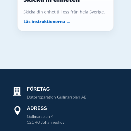
Skicka din enhet till oss från hela Sverige.
Läs instruktionerna →
FÖRETAG

Datorreparation Gullmarsplan AB
ADRESS

Gullmarsplan 4
121 40 Johanneshov