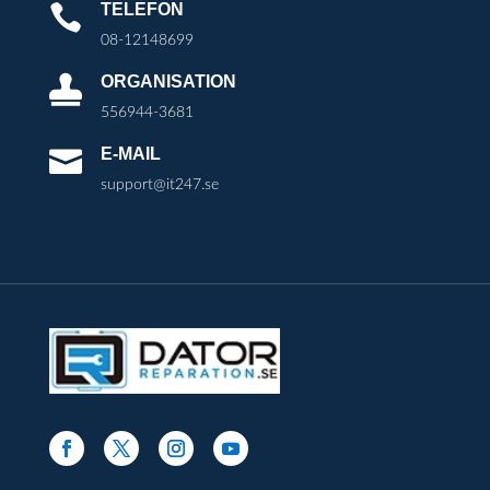
TELEFON

08-12148699
ORGANISATION

556944-3681
E-MAIL

support@it247.se