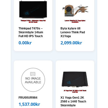
Thinkpad T470s –
Byta kylare till
Skärmbyte 14tum
Lenovo Think Pad
Full HD IPS Touch
X1Yoga
0.00
kr
2,099.00
kr
FRU00UR984
X1 Yoga Gen1 2K
2560 x 1440 Touch
1,537.00
kr
Skärmbyte