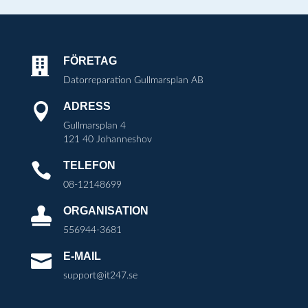
FÖRETAG

Datorreparation Gullmarsplan AB
ADRESS

Gullmarsplan 4
121 40 Johanneshov
TELEFON

08-12148699
ORGANISATION

556944-3681
E-MAIL

support@it247.se