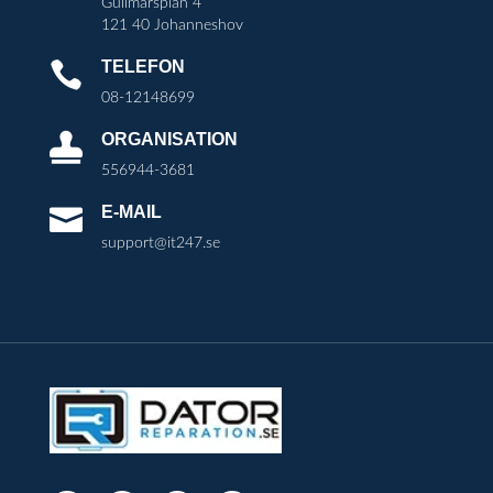
Gullmarsplan 4
121 40 Johanneshov
TELEFON

08-12148699
ORGANISATION

556944-3681
E-MAIL

support@it247.se