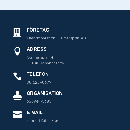
FÖRETAG

Datorreparation Gullmarsplan AB
ADRESS

Gullmarsplan 4
121 40 Johanneshov
TELEFON

08-12148699
ORGANISATION

556944-3681
E-MAIL

support@it247.se