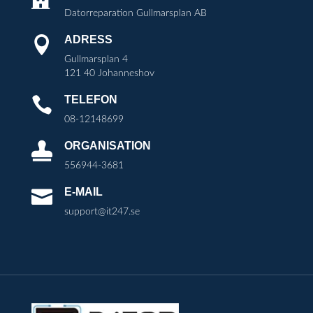
Datorreparation Gullmarsplan AB
ADRESS

Gullmarsplan 4
121 40 Johanneshov
TELEFON

08-12148699
ORGANISATION

556944-3681
E-MAIL

support@it247.se