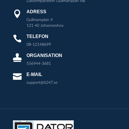
Datorreparation Gullmarsplan AB
ADRESS

Gullmarsplan 4
121 40 Johanneshov
TELEFON

08-12148699
ORGANISATION

556944-3681
E-MAIL

support@it247.se