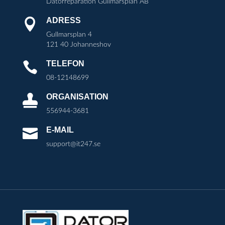
Datorreparation Gullmarsplan AB
ADRESS

Gullmarsplan 4
121 40 Johanneshov
TELEFON

08-12148699
ORGANISATION

556944-3681
E-MAIL

support@it247.se