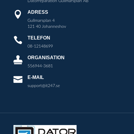
Datorreparation Gullmarsplan AB
ADRESS

Gullmarsplan 4
121 40 Johanneshov
TELEFON

08-12148699
ORGANISATION

556944-3681
E-MAIL

support@it247.se