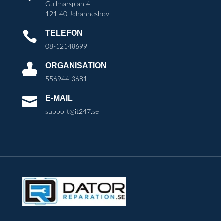
Gullmarsplan 4
121 40 Johanneshov
TELEFON

08-12148699
ORGANISATION

556944-3681
E-MAIL

support@it247.se