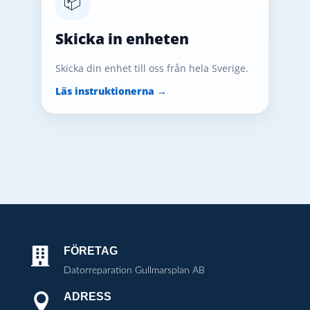
📦
Skicka in enheten
Skicka din enhet till oss från hela Sverige.
Läs instruktionerna →
FÖRETAG

Datorreparation Gullmarsplan AB
ADRESS
