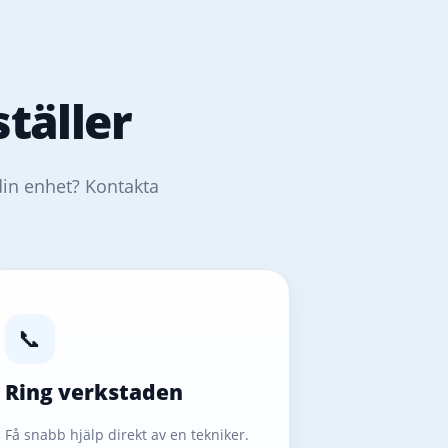
täller
din enhet? Kontakta
📞
Ring verkstaden
Få snabb hjälp direkt av en tekniker.