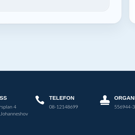
SS
TELEFON
ORGAN


rsplan 4
08-12148699
556944-
 Johanneshov