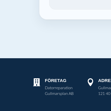
FÖRETAG
ADRE


Datorreparation
Gullma
Gullmarsplan AB
121 40