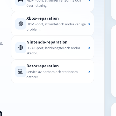
HDMI-port, strömfel, rengöring och
överhettning.
Xbox-reparation
🟢
›
HDMI-port, strömfel och andra vanliga
problem.
Nintendo-reparation
s.
🔴
›
USB-C-port, laddningsfel och andra
skador.
Datorreparation
💻
›
Service av bärbara och stationära
datorer.
n