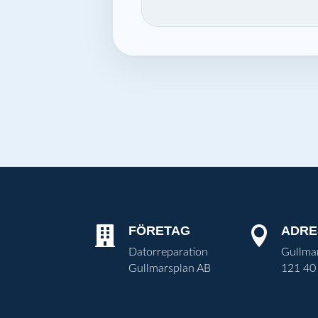
FÖRETAG
ADRE


Datorreparation
Gullma
Gullmarsplan AB
121 40