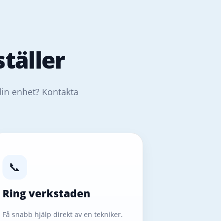
täller
din enhet? Kontakta
📞
Ring verkstaden
Få snabb hjälp direkt av en tekniker.