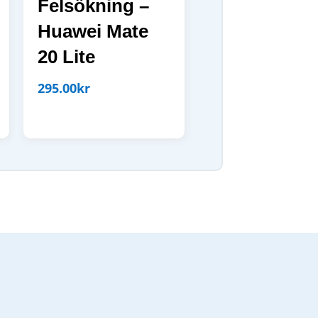
Felsökning –
Huawei Mate
20 Lite
295.00
kr