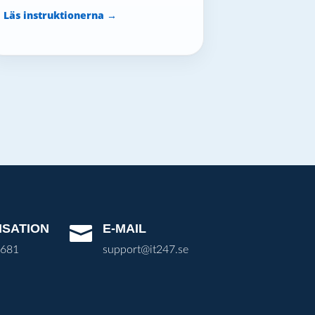
Läs instruktionerna →
ISATION
E-MAIL

3681
support@it247.se