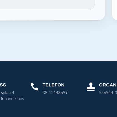
SS
TELEFON
ORGAN


rsplan 4
08-12148699
556944-
 Johanneshov