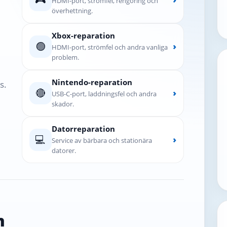
HDMI-port, strömfel, rengöring och
överhettning.
Xbox-reparation
🟢
›
HDMI-port, strömfel och andra vanliga
problem.
Nintendo-reparation
s.
🔴
›
USB-C-port, laddningsfel och andra
skador.
Datorreparation
💻
›
Service av bärbara och stationära
datorer.
n