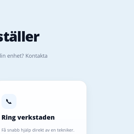
täller
din enhet? Kontakta
📞
Ring verkstaden
Få snabb hjälp direkt av en tekniker.