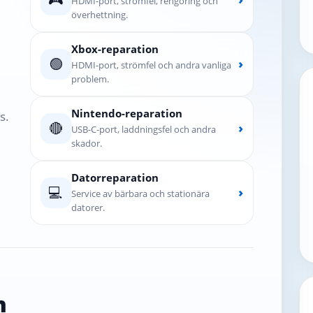
HDMI-port, strömfel, rengöring och
överhettning.
Xbox-reparation
🟢
›
HDMI-port, strömfel och andra vanliga
problem.
Nintendo-reparation
s.
🔴
›
USB-C-port, laddningsfel och andra
skador.
Datorreparation
💻
›
Service av bärbara och stationära
datorer.
n