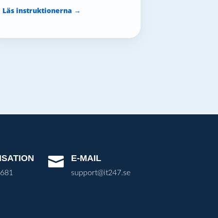
Läs instruktionerna →
ISATION
E-MAIL

3681
support@it247.se