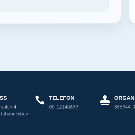
SS
TELEFON
ORGAN


rsplan 4
08-12148699
556944-
 Johanneshov