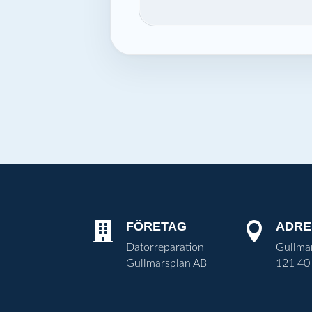
FÖRETAG
ADRE


Datorreparation
Gullma
Gullmarsplan AB
121 40