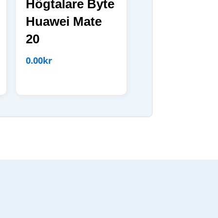
Högtalare Byte
Huawei Mate
20
0.00
kr