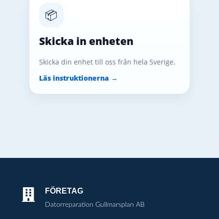
📦
Skicka in enheten
Skicka din enhet till oss från hela Sverige.
Läs instruktionerna →
FÖRETAG

Datorreparation Gullmarsplan AB