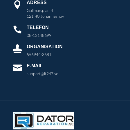
ADRESS

Gullmarsplan 4
121 40 Johanneshov
TELEFON

08-12148699
ORGANISATION

556944-3681
E-MAIL

support@it247.se