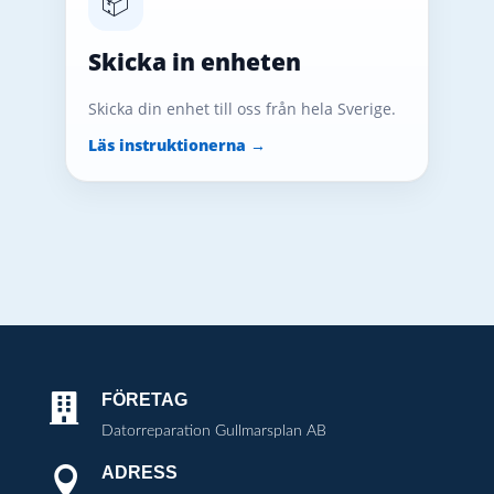
📦
Skicka in enheten
Skicka din enhet till oss från hela Sverige.
Läs instruktionerna →
FÖRETAG

Datorreparation Gullmarsplan AB
ADRESS
