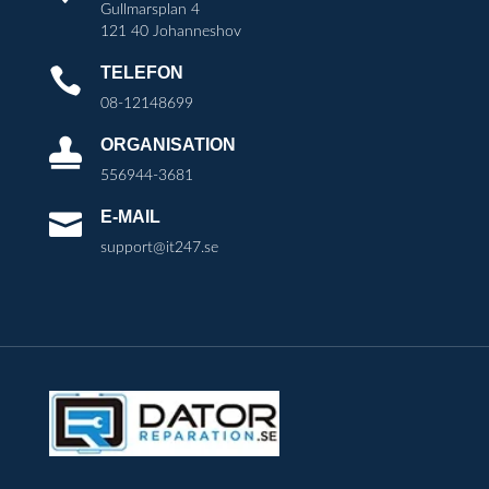
Gullmarsplan 4
121 40 Johanneshov
TELEFON

08-12148699
ORGANISATION

556944-3681
E-MAIL

support@it247.se