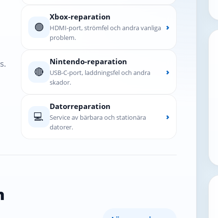
Xbox-reparation
🟢
›
HDMI-port, strömfel och andra vanliga
problem.
Nintendo-reparation
s.
🔴
›
USB-C-port, laddningsfel och andra
skador.
Datorreparation
💻
›
Service av bärbara och stationära
datorer.
n