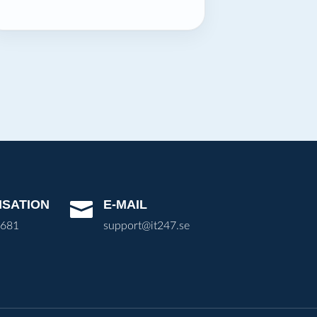
ISATION
E-MAIL

3681
support@it247.se