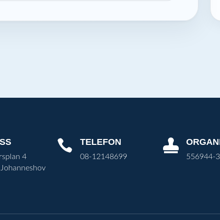
SS
TELEFON
ORGAN


rsplan 4
08-12148699
556944-
 Johanneshov