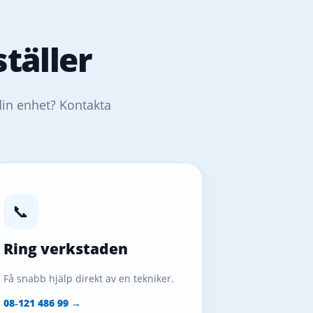
täller
din enhet? Kontakta
📞
Ring verkstaden
Få snabb hjälp direkt av en tekniker.
08‑121 486 99 →