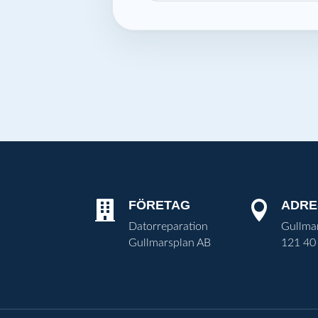
FÖRETAG
ADRE


Datorreparation
Gullma
Gullmarsplan AB
121 40