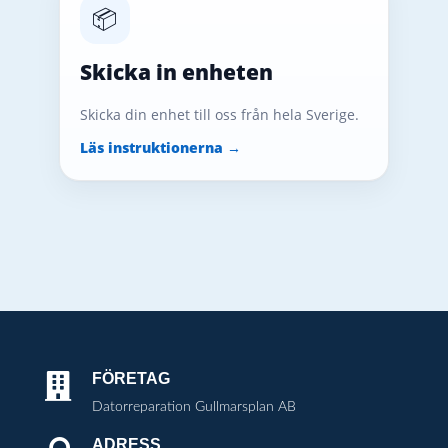
📦
Skicka in enheten
Skicka din enhet till oss från hela Sverige.
Läs instruktionerna →
FÖRETAG

Datorreparation Gullmarsplan AB
ADRESS