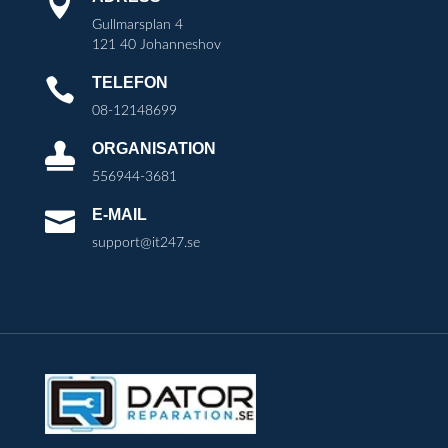

Gullmarsplan 4
121 40 Johanneshov
TELEFON

08-12148699
ORGANISATION

556944-3681
E-MAIL

support@it247.se