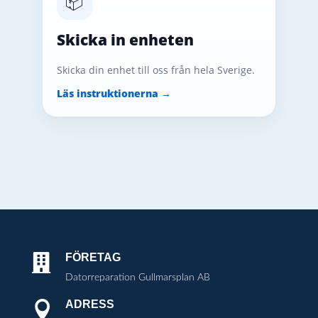
📦
Skicka in enheten
Skicka din enhet till oss från hela Sverige.
Läs instruktionerna →
FÖRETAG

Datorreparation Gullmarsplan AB
ADRESS
