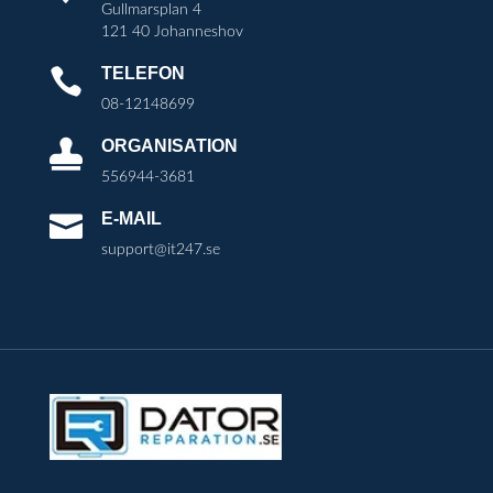
Gullmarsplan 4
121 40 Johanneshov
TELEFON

08-12148699
ORGANISATION

556944-3681
E-MAIL

support@it247.se