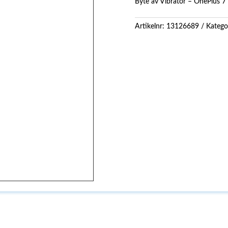
Byte av Vibrator – OnePlus 7
Artikelnr:
13126689
Katego