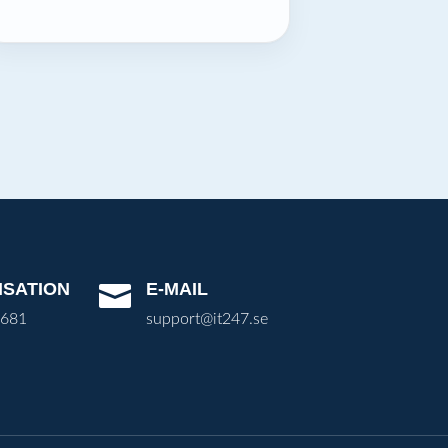
ISATION
E-MAIL

3681
support@it247.se