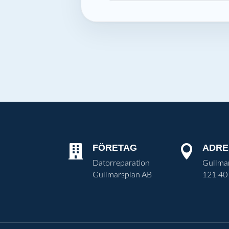
FÖRETAG
ADRE


Datorreparation
Gullma
Gullmarsplan AB
121 40