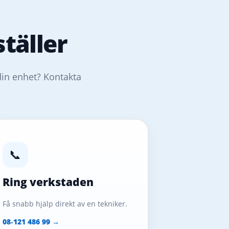
täller
din enhet? Kontakta
📞
Ring verkstaden
Få snabb hjälp direkt av en tekniker.
08‑121 486 99 →