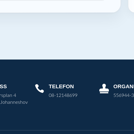
SS
TELEFON
ORGAN


rsplan 4
08-12148699
556944-
 Johanneshov