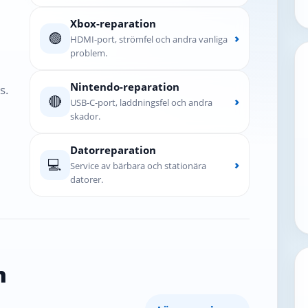
Xbox-reparation
🟢
›
HDMI-port, strömfel och andra vanliga
problem.
Nintendo-reparation
s.
🔴
›
USB-C-port, laddningsfel och andra
skador.
Datorreparation
💻
›
Service av bärbara och stationära
datorer.
n