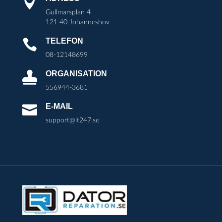

Gullmarsplan 4
121 40 Johanneshov
TELEFON

08-12148699
ORGANISATION

556944-3681
E-MAIL

support@it247.se