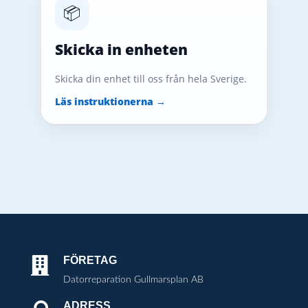
📦
Skicka in enheten
Skicka din enhet till oss från hela Sverige.
Läs instruktionerna →
FÖRETAG

Datorreparation Gullmarsplan AB
ADRESS